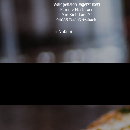
Waldpension Jägerstüberl
Familie Haslinger
Am Steinkart 7f
94086 Bad Gries
bach
» Anfahrt