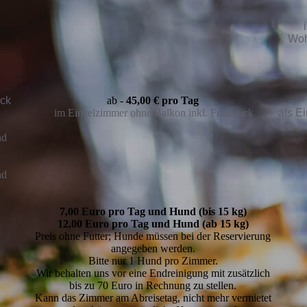
Woh
ück
ab -
45,00 € pro Tag
im Einzelzimmer ohne Balkon inkl. Frühstück
als E
nd
nd
7,00 Euro pro Tag und Hund (bis 15 kg)
12,00 Euro pro Tag und Hund (ab 15 kg)
Preis ohne Futter; Hunde müssen bei der Reservierung
angegeben werden.
Bitte nur 1 Hund pro Zimmer.
Wir behalten uns vor eine Endreinigung mit zusätzlich
bis zu 70 Euro in Rechnung zu stellen.
Kann das Zimmer am Abreisetag, nicht mehr vermietet