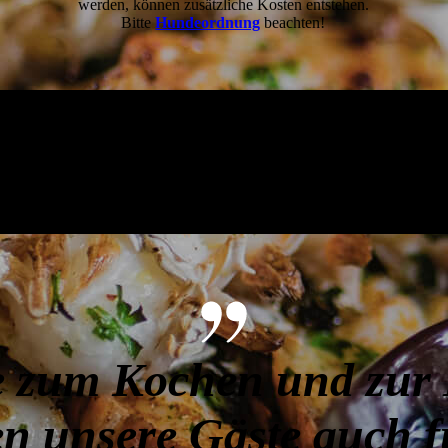
werden, können zusätzliche Kosten entstehen.
Bitte
Hundeordnung
beachten!
e zum Kochen und zur
n unsere Gäste auch f