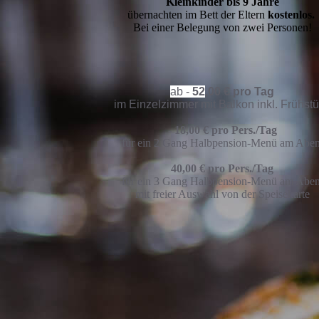
Kleinkinder bis 9 Jahre
übernachten im Bett der Eltern
k
ostenlos.
Bei einer Belegung von zwei Personen!
ab -
52
,00 € pro Tag
im Einzelzimmer mit Balkon inkl. Frühst
-
18,00 € pro Pers./Tag
für ein 2 Gang Halbpension-Menü am Abe
40,00 € pro Pers./Tag
für ein 3 Gang Halbpension-Menü am Abe
mit freier Auswahl von der Speisekarte