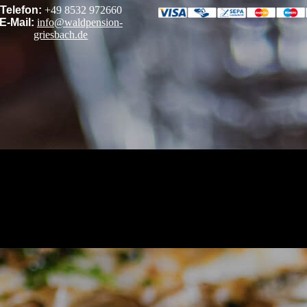
Telefon:
+49 8532 972660
E-Mail:
info@waldpension
-
griesbach.de