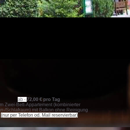
ab -
72,00 € pro Tag
im Zwei-Bett-Appartement (kombinierter
-/Schlafraum) mit Balkon ohne Reinigung
(nur per Telefon od. Mail reservierbar)