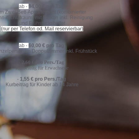
ab -
94,00 € pro Tag
im Zwei-Bett-Appartement (kombinierter
n-/Schlafraum) mit Balkon inkl. Reinigung
und Frühstücksbuffet
(nur per Telefon od. Mail reservierbar)
ab -
60,00 € pro Tag
inzelperson im Doppelzimmer inkl. Frühstück
-
2,60 € pro Pers./Tag
Kurbeitrag für Erwachsene
-
1,55 € pro Pers./Tag
Kurbeitrag für Kinder ab 14 Jahre