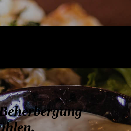
 Beherbergung
ühlen.