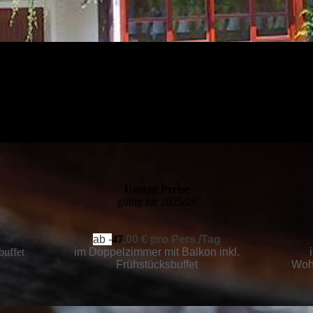
Unsere Preise
gültig für 2025/26
ab -
47
,00 € pro Pers./Tag
buffet
im Doppelzimmer mit Balkon inkl.
Frühstücksbuffet
Wohn