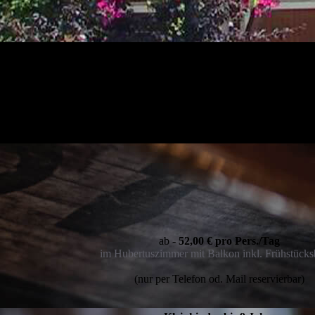
ab -
52,00 € pro Pers./Tag
im Hubertuszimmer mit Balkon inkl. Frühstücks
(nur per Telefon od. Mail reservierbar)